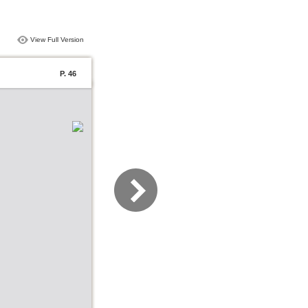
View Full Version
P. 46